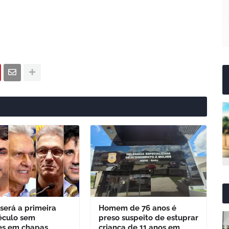
 será a primeira
Homem de 76 anos é
éculo sem
preso suspeito de estuprar
es em chapas
criança de 11 anos em