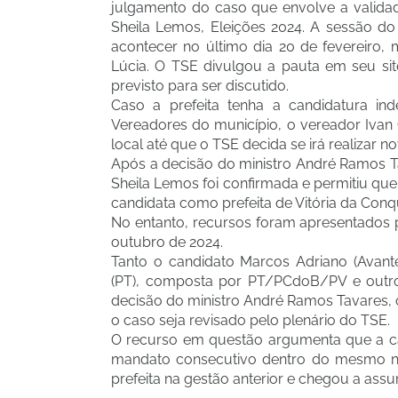
julgamento do caso que envolve a validade
Sheila Lemos, Eleições 2024. A sessão do T
acontecer no último dia 20 de fevereiro,
Lúcia. O TSE divulgou a pauta em seu sit
previsto para ser discutido.
Caso a prefeita tenha a candidatura ind
Vereadores do município, o vereador Ivan C
local até que o TSE decida se irá realizar n
Após a decisão do ministro André Ramos T
Sheila Lemos foi confirmada e permitiu que
candidata como prefeita de Vitória da Con
No entanto, recursos foram apresentados
outubro de 2024.
Tanto o candidato Marcos Adriano (Avante
(PT), composta por PT/PCdoB/PV e outro
decisão do ministro André Ramos Tavares, 
o caso seja revisado pelo plenário do TSE.
O recurso em questão argumenta que a ca
mandato consecutivo dentro do mesmo núc
prefeita na gestão anterior e chegou a assum