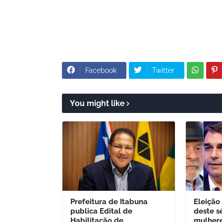
Facebook
Twitter
You might like
Prefeitura de Itabuna
Eleição
publica Edital de
deste s
Habilitação de
mulher