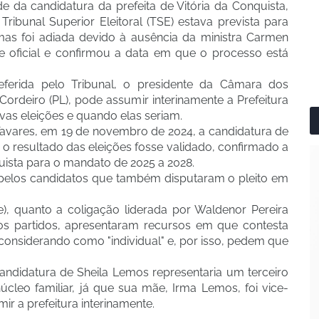
 da candidatura da prefeita de Vitória da Conquista,
ribunal Superior Eleitoral (TSE) estava prevista para
 mas foi adiada devido à ausência da ministra Carmen
e oficial e confirmou a data em que o processo está
eferida pelo Tribunal, o presidente da Câmara dos
ordeiro (PL), pode assumir interinamente a Prefeitura
ovas eleições e quando elas seriam.
avares, em 19 de novembro de 2024, a candidatura de
 o resultado das eleições fosse validado, confirmado a
quista para o mandato de 2025 a 2028.
 pelos candidatos que também disputaram o pleito em
), quanto a coligação liderada por Waldenor Pereira
s partidos, apresentaram recursos em que contesta
considerando como "individual" e, por isso, pedem que
ndidatura de Sheila Lemos representaria um terceiro
leo familiar, já que sua mãe, Irma Lemos, foi vice-
ir a prefeitura interinamente.