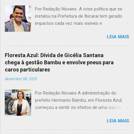
Por Redação Novaes A crise política que se
instalou na Prefeitura de Ibicaraí tem gerado
impactos cada vez mais visíveis e
preocupantes. Em meio a um clima de
LEIA MAIS
instabilidade e disputas internas, o vice-prefeito
Jonathas Soares completa dois meses sem
receber seus vencimentos, acendendo um
Floresta Azul: Dívida de Gicélia Santana
alerta sobre possíveis atos de perseguição
chega à gestão Bambu e envolve pneus para
política dentro da própria administração
caros particulares
municipal. O cenário de tensão entre a prefeita
dezembro 08, 2025
Monalisa Tavares e seu vice já não é segredo
para a população. O que começou como um
Por Redação Novaes A administração do
distanciamento político se transformou em
prefeito Hermanio Bambu, em Floresta Azul,
uma verdadeira ruptura institucional. A prefeita
começou a sentir os efeitos de uma suposta
Monalisa Tavares, segundo fontes próximas à
dívida deixada pela ex-prefeita Gicélia Santana.
gestão, tem adotado uma postura cada vez
LEIA MAIS
Segundo informações apuradas, o município
mais hostil em relação ao vice-prefeito, e o
está sendo acionado judicialmente por uma
atraso salarial pode ser reflexo direto dessa