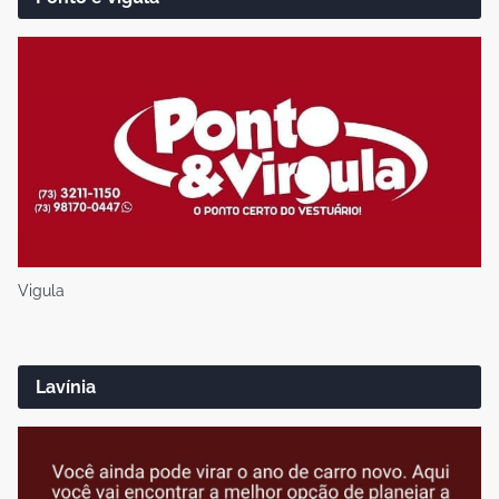
Vigula
Lavínia