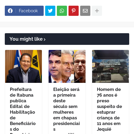
Facebook
You might like
Prefeitura
Eleição será
Homem de
de Itabuna
a primeira
76 anos é
publica
deste
preso
Edital de
século sem
suspeito de
Habilitação
mulheres
estuprar
de
em chapas
criança de
Beneficiário
presidenciai
11 anos em
s do
s
Jequié