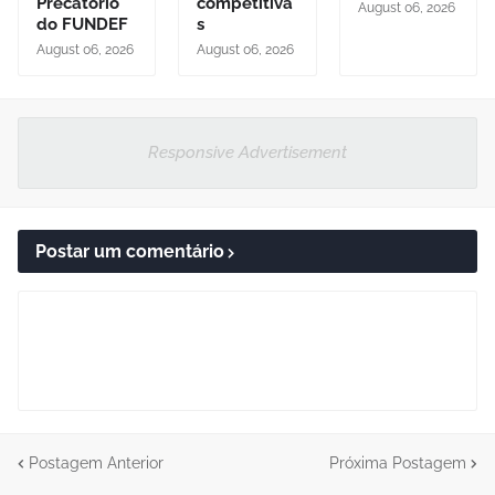
Precatório
competitiva
August 06, 2026
do FUNDEF
s
August 06, 2026
August 06, 2026
Responsive Advertisement
Postar um comentário
Postagem Anterior
Próxima Postagem