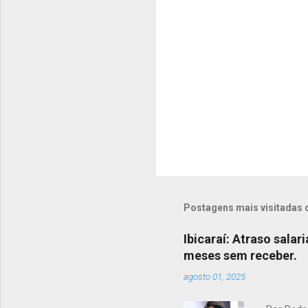
i
o
s
Postagens mais visitadas 
Ibicaraí: Atraso salar
meses sem receber.
agosto 01, 2025