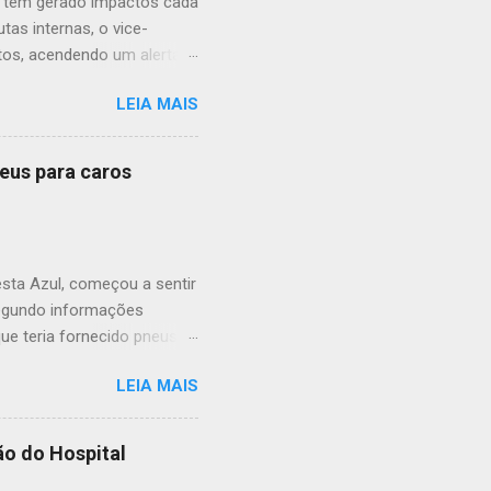
aí tem gerado impactos cada
tas internas, o vice-
tos, acendendo um alerta
 municipal. O cenário de
LEIA MAIS
a população. O que começou
nstitucional. A prefeita
ura cada vez mais hostil
neus para caros
a deterioração no
o uma justificativa pública
 a medida pode ter mais a
sta Azul, começou a sentir
 Segundo informações
ue teria fornecido pneus
24. O débito, que não teria
LEIA MAIS
ao contrato 020/2024, no
los produtos entregues,
o que acaba impactando a
ão do Hospital
oi registrada sequer em