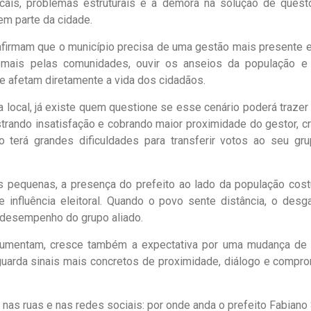
ais, problemas estruturais e a demora na solução de ques
m parte da cidade.
firmam que o município precisa de uma gestão mais presente e p
ar mais pelas comunidades, ouvir os anseios da população e
e afetam diretamente a vida dos cidadãos.
a local, já existe quem questione se esse cenário poderá traze
ando insatisfação e cobrando maior proximidade do gestor, cr
o terá grandes dificuldades para transferir votos ao seu gru
 pequenas, a presença do prefeito ao lado da população cost
e influência eleitoral. Quando o povo sente distância, o desg
o desempenho do grupo aliado.
umentam, cresce também a expectativa por uma mudança de 
guarda sinais mais concretos de proximidade, diálogo e comp
ua nas ruas e nas redes sociais: por onde anda o prefeito Fabian