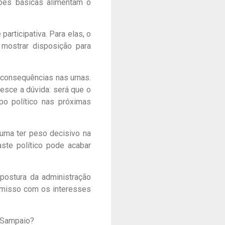
tões básicas alimentam o
articipativa. Para elas, o
 mostrar disposição para
r consequências nas urnas.
esce a dúvida: será que o
po político nas próximas
uma ter peso decisivo na
aste político pode acabar
postura da administração
romisso com os interesses
o Sampaio?