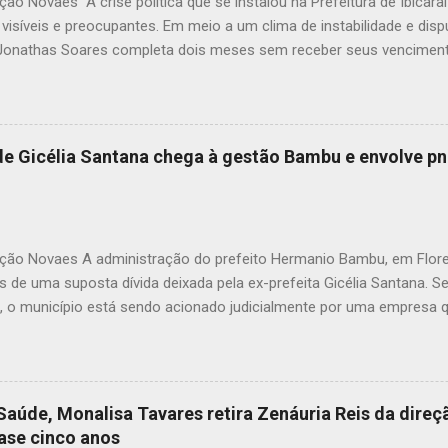
ão Novaes A crise política que se instalou na Prefeitura de Ibicar
visíveis e preocupantes. Em meio a um clima de instabilidade e dispu
 Jonathas Soares completa dois meses sem receber seus vencimen
síveis atos de perseguição política dentro da própria administração
ntre a prefeita Monalisa Tavares e seu vice já não é segredo para 
distanciamento político se transformou em uma verdadeira ruptura i
 Tavares, segundo fontes próximas à gestão, tem adotado uma post
 de Gicélia Santana chega à gestão Bambu e envolve p
o ao vice-prefeito, e o atraso salarial pode ser reflexo direto dess
amento entre ambos. Embora a Prefeitura ainda não tenha apresentad
ão pagamento do salário de Jonathas Soares, o contexto indica que
ção Novaes A administração do prefeito Hermanio Bambu, em Flore
os de uma suposta dívida deixada pela ex-prefeita Gicélia Santana.
, o município está sendo acionado judicialmente por uma empresa q
s à frota de veículos particulares da família de Gicélia, no ano de 20
o pela ex-gestão, corresponde à Nota Fiscal nº 1553641, vinculada 
 R$ 15.148,00. A empresa, alegando não ter recebido o pagamento pe
u com ação judicial cobrando a quantia diretamente do município, 
Saúde, Monalisa Tavares retira Zenáuria Reis da direç
ministração. Ainda segundo as informações levantadas, a nota não f
ase cinco anos