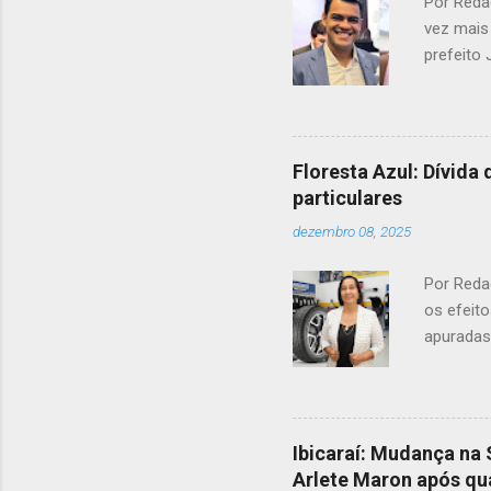
Por Redaç
vez mais 
prefeito
sobre pos
tensão e
como um 
Monalisa
Floresta Azul: Dívida
em relaçã
particulares
relacion
dezembro 08, 2025
para o n
ver c...
Por Reda
os efeit
apuradas
destinado
sido pag
valor de
ingresso
Ibicaraí: Mudança na 
atual ad
Arlete Maron após qu