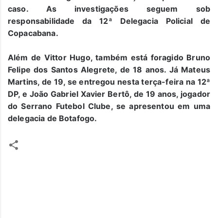
caso. As investigações seguem sob
responsabilidade da 12ª Delegacia Policial de
Copacabana.
Além de Vittor Hugo, também está foragido Bruno
Felipe dos Santos Alegrete, de 18 anos. Já Mateus
Martins, de 19, se entregou nesta terça-feira na 12ª
DP, e João Gabriel Xavier Bertô, de 19 anos, jogador
do Serrano Futebol Clube, se apresentou em uma
delegacia de Botafogo.
C
o
m
e