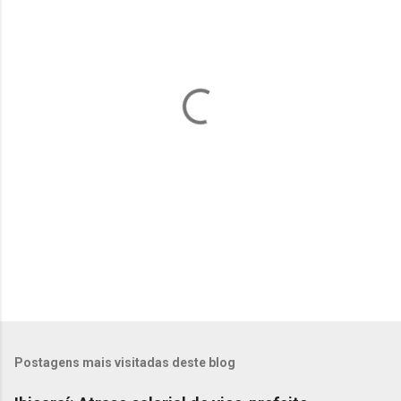
n
t
á
r
i
o
s
Postagens mais visitadas deste blog