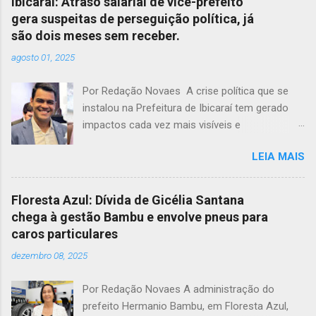
Ibicaraí: Atraso salarial de vice-prefeito
gera suspeitas de perseguição política, já
são dois meses sem receber.
agosto 01, 2025
Por Redação Novaes A crise política que se
instalou na Prefeitura de Ibicaraí tem gerado
impactos cada vez mais visíveis e
preocupantes. Em meio a um clima de
LEIA MAIS
instabilidade e disputas internas, o vice-prefeito
Jonathas Soares completa dois meses sem
receber seus vencimentos, acendendo um
Floresta Azul: Dívida de Gicélia Santana
alerta sobre possíveis atos de perseguição
chega à gestão Bambu e envolve pneus para
política dentro da própria administração
caros particulares
municipal. O cenário de tensão entre a prefeita
dezembro 08, 2025
Monalisa Tavares e seu vice já não é segredo
para a população. O que começou como um
Por Redação Novaes A administração do
distanciamento político se transformou em
prefeito Hermanio Bambu, em Floresta Azul,
uma verdadeira ruptura institucional. A prefeita