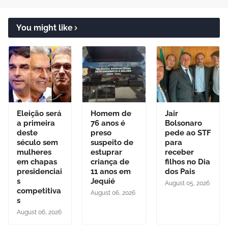
You might like
Eleição será
Homem de
Jair
a primeira
76 anos é
Bolsonaro
deste
preso
pede ao STF
século sem
suspeito de
para
mulheres
estuprar
receber
em chapas
criança de
filhos no Dia
presidenciai
11 anos em
dos Pais
s
Jequié
August 05, 2026
competitiva
August 06, 2026
s
August 06, 2026