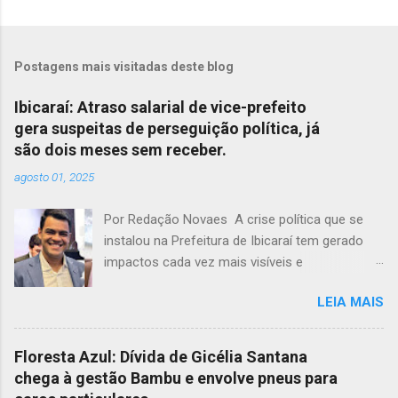
Postagens mais visitadas deste blog
Ibicaraí: Atraso salarial de vice-prefeito
gera suspeitas de perseguição política, já
são dois meses sem receber.
agosto 01, 2025
Por Redação Novaes A crise política que se
instalou na Prefeitura de Ibicaraí tem gerado
impactos cada vez mais visíveis e
preocupantes. Em meio a um clima de
LEIA MAIS
instabilidade e disputas internas, o vice-prefeito
Jonathas Soares completa dois meses sem
receber seus vencimentos, acendendo um
Floresta Azul: Dívida de Gicélia Santana
alerta sobre possíveis atos de perseguição
chega à gestão Bambu e envolve pneus para
política dentro da própria administração