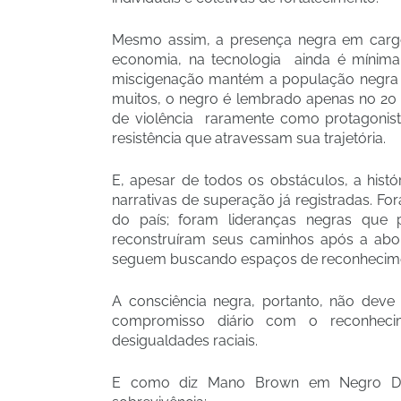
Mesmo assim, a presença negra em cargos 
economia, na tecnologia ainda é mínim
miscigenação mantém a população negra s
muitos, o negro é lembrado apenas no 20 d
de violência raramente como protagonista 
resistência que atravessam sua trajetória.
E, apesar de todos os obstáculos, a hist
narrativas de superação já registradas.
do país; foram lideranças negras que 
reconstruíram seus caminhos após a abol
seguem buscando espaços de reconhecimen
A consciência negra, portanto, não dev
compromisso diário com o reconheci
desigualdades raciais.
E como diz Mano Brown em Negro Dr