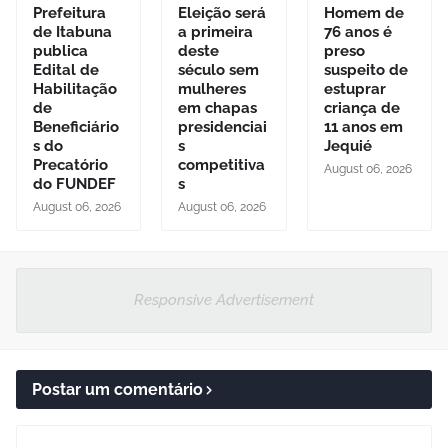
Prefeitura
Eleição será
Homem de
de Itabuna
a primeira
76 anos é
publica
deste
preso
Edital de
século sem
suspeito de
Habilitação
mulheres
estuprar
de
em chapas
criança de
Beneficiário
presidenciai
11 anos em
s do
s
Jequié
Precatório
competitiva
August 06, 2026
do FUNDEF
s
August 06, 2026
August 06, 2026
Responsive Advertisement
Postar um comentário