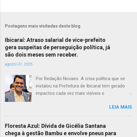
Postagens mais visitadas deste blog
Ibicaraí: Atraso salarial de vice-prefeito
gera suspeitas de perseguição política, já
são dois meses sem receber.
agosto 01, 2025
Por Redação Novaes A crise política que se
instalou na Prefeitura de Ibicaraí tem gerado
impactos cada vez mais visíveis e
preocupantes. Em meio a um clima de
LEIA MAIS
instabilidade e disputas internas, o vice-prefeito
Jonathas Soares completa dois meses sem
receber seus vencimentos, acendendo um
Floresta Azul: Dívida de Gicélia Santana
alerta sobre possíveis atos de perseguição
chega à gestão Bambu e envolve pneus para