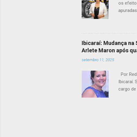
os efeit
apuradas
destinado
sido pag
valor de
ingresso
Ibicaraí: Mudança na 
atual ad
Arlete Maron após qu
“restos a
setembro 11, 2025
não estar
confirmad
Por Reda
Ibicaraí
cargo de 
meses. D
orçament
No entant
com o vi
a enferme
de dar co