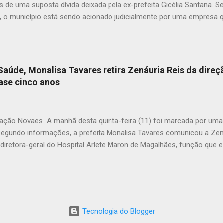
os de uma suposta dívida deixada pela ex-prefeita Gicélia Santana.
, o município está sendo acionado judicialmente por uma empresa q
s à frota de veículos particulares da família de Gicélia, no ano de 20
o pela ex-gestão, corresponde à Nota Fiscal nº 1553641, vinculada 
 R$ 15.148,00. A empresa, alegando não ter recebido o pagamento pe
u com ação judicial cobrando a quantia diretamente do município, 
Saúde, Monalisa Tavares retira Zenáuria Reis da direç
ministração. Ainda segundo as informações levantadas, a nota não f
ase cinco anos
 pagar” pela gestão da ex-prefeita, o que, caso confirmado, reforça
ia vinculado ao interesse público, mas sim a benefícios particulares.
a,...
ção Novaes A manhã desta quinta-feira (11) foi marcada por uma r
. Segundo informações, a prefeita Monalisa Tavares comunicou a Zen
diretora-geral do Hospital Arlete Maron de Magalhães, função que e
urante sua gestão, Zenáuria administrou a unidade em meio a limita
árias, sendo reconhecida pela capacidade de lidar com os problemas
o, seu nome já vinha sendo ventilado para substituição, principalmen
ce-prefeito Jonathas Soares. Para o seu lugar, de acordo com as 
ira Alci Oliveira, profissional com experiência na área da saúde e 
Tecnologia do Blogger
ntinuidade ao trabalho no hospital. A saída de Zenáuria, porém, le