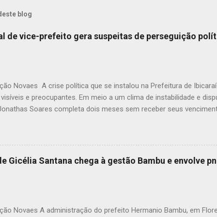
deste blog
ial de vice-prefeito gera suspeitas de perseguição polít
ão Novaes A crise política que se instalou na Prefeitura de Ibicar
visíveis e preocupantes. Em meio a um clima de instabilidade e dispu
 Jonathas Soares completa dois meses sem receber seus vencimen
síveis atos de perseguição política dentro da própria administração
ntre a prefeita Monalisa Tavares e seu vice já não é segredo para 
distanciamento político se transformou em uma verdadeira ruptura i
 Tavares, segundo fontes próximas à gestão, tem adotado uma post
 de Gicélia Santana chega à gestão Bambu e envolve p
o ao vice-prefeito, e o atraso salarial pode ser reflexo direto dess
amento entre ambos. Embora a Prefeitura ainda não tenha apresentad
ão pagamento do salário de Jonathas Soares, o contexto indica que
ção Novaes A administração do prefeito Hermanio Bambu, em Flore