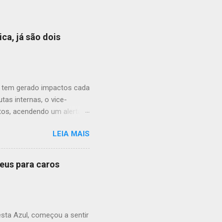
ica, já são dois
aí tem gerado impactos cada
tas internas, o vice-
tos, acendendo um alerta
 municipal. O cenário de
LEIA MAIS
a população. O que começou
nstitucional. A prefeita
ura cada vez mais hostil
neus para caros
a deterioração no
o uma justificativa pública
 a medida pode ter mais a
sta Azul, começou a sentir