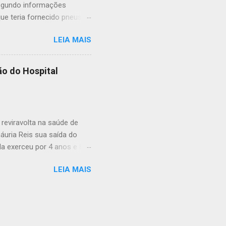
 Segundo informações
ue teria fornecido pneus
24. O débito, que não teria
LEIA MAIS
ao contrato 020/2024, no
los produtos entregues,
o que acaba impactando a
ão do Hospital
oi registrada sequer em
 a suspeita de que o gasto
 Se a dívida for
eviravolta na saúde de
áuria Reis sua saída do
la exerceu por 4 anos e 8
ções estruturais e
LEIA MAIS
 do dia a dia do hospital.
te por sua ligação política
informações, será nomeada
que deverá assumir a missão
vanta questionamentos nos