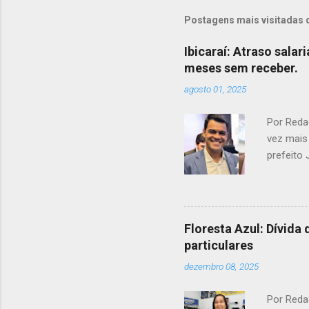
Postagens mais visitadas 
Ibicaraí: Atraso salar
meses sem receber.
agosto 01, 2025
Por Redaç
vez mais 
prefeito
sobre pos
tensão e
como um 
Monalisa
Floresta Azul: Dívida
em relaçã
particulares
relacion
dezembro 08, 2025
para o n
ver c...
Por Reda