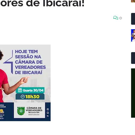
res de Ibicaraí!
0