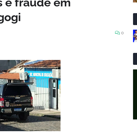
s e fraude em
gogi
0