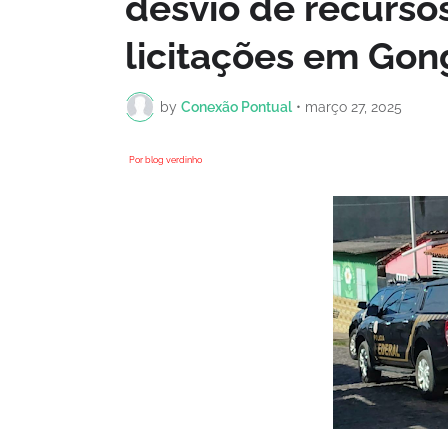
desvio de recurso
licitações em Gon
by
Conexão Pontual
•
março 27, 2025
Por blog verdinho