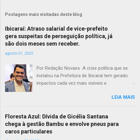
Postagens mais visitadas deste blog
Ibicaraí: Atraso salarial de vice-prefeito
gera suspeitas de perseguição política, já
são dois meses sem receber.
agosto 01, 2025
Por Redação Novaes A crise política que se
instalou na Prefeitura de Ibicaraí tem gerado
impactos cada vez mais visíveis e
preocupantes. Em meio a um clima de
LEIA MAIS
instabilidade e disputas internas, o vice-prefeito
Jonathas Soares completa dois meses sem
receber seus vencimentos, acendendo um
Floresta Azul: Dívida de Gicélia Santana
alerta sobre possíveis atos de perseguição
chega à gestão Bambu e envolve pneus para
política dentro da própria administração
caros particulares
municipal. O cenário de tensão entre a prefeita