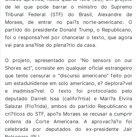
de lei que pode barrar o ministro do Supremo
Tribunal Federal (STF) do Brasil, Alexandre de
Moraes, de entrar no pai?s norte-americano. O
partido do presidente Donald Trump, o Republicano,
foi o responsa?vel por chancelar o texto, que agora
vai para ana?lise do plena?rio da casa.
O projeto, apresentado por “No sensors on our
Shores act”, consiste em qualquer oficial estrangeiro
que tente censurar o “discurso americano” feito por
um estadunidense em solo americano, e? deplora?vel
e inadmissi?vel. O texto foi protocolado pelo
deputado Darrell Issa (califo?rnia) e Mari?a Elvira
Salazar (Flo?rida), ambos do partido Republicano e
cri?ticos do STF, apo?s Moraes se recusar a cumprir
ordens da Corte Americana. A aprovac?a?o foi
celebrada por deputados do ex-presidente Jair
Bolsonaro (PL).