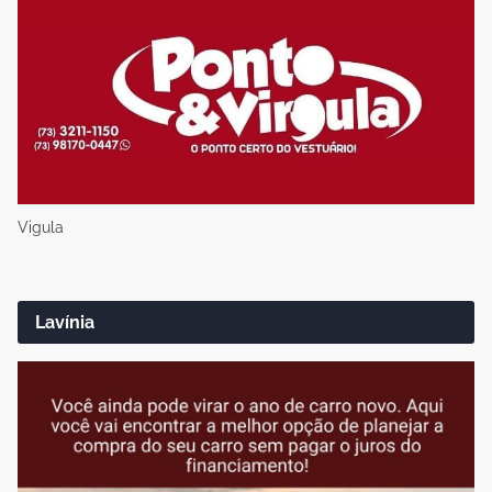
Vigula
Lavínia