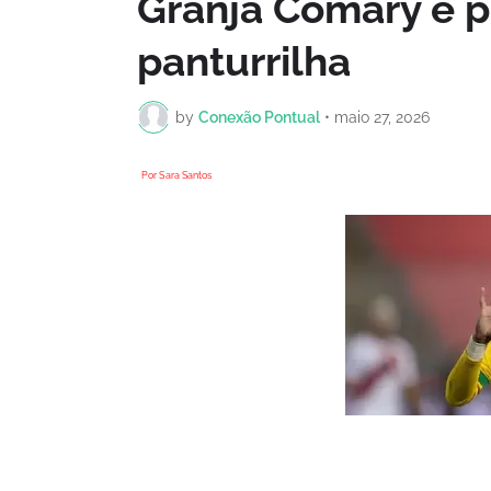
Granja Comary e p
panturrilha
by
Conexão Pontual
•
maio 27, 2026
Por
Sara Santos