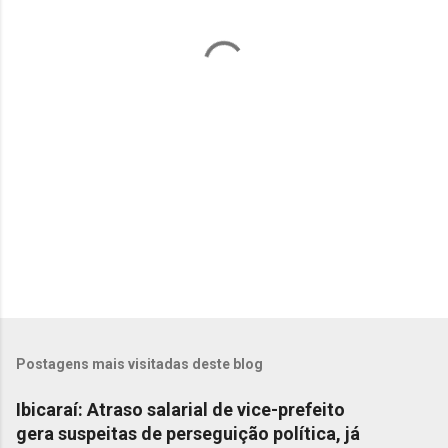
á
r
i
o
s
Postagens mais visitadas deste blog
Ibicaraí: Atraso salarial de vice-prefeito
gera suspeitas de perseguição política, já