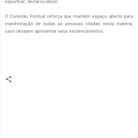
esportiva”, declarou Bison.
O Conexão Pontual reforça que mantém espaço aberto para
manifestação de todas as pessoas citadas nesta matéria,
caso desejem apresentar seus esclarecimentos.
C
o
m
e
n
t