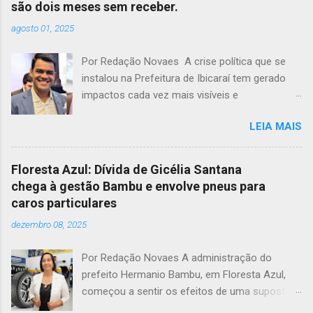
são dois meses sem receber.
agosto 01, 2025
Por Redação Novaes A crise política que se
instalou na Prefeitura de Ibicaraí tem gerado
impactos cada vez mais visíveis e
preocupantes. Em meio a um clima de
LEIA MAIS
instabilidade e disputas internas, o vice-prefeito
Jonathas Soares completa dois meses sem
receber seus vencimentos, acendendo um
Floresta Azul: Dívida de Gicélia Santana
alerta sobre possíveis atos de perseguição
chega à gestão Bambu e envolve pneus para
política dentro da própria administração
caros particulares
municipal. O cenário de tensão entre a prefeita
dezembro 08, 2025
Monalisa Tavares e seu vice já não é segredo
para a população. O que começou como um
Por Redação Novaes A administração do
distanciamento político se transformou em
prefeito Hermanio Bambu, em Floresta Azul,
uma verdadeira ruptura institucional. A prefeita
começou a sentir os efeitos de uma suposta
Monalisa Tavares, segundo fontes próximas à
dívida deixada pela ex-prefeita Gicélia Santana.
gestão, tem adotado uma postura cada vez