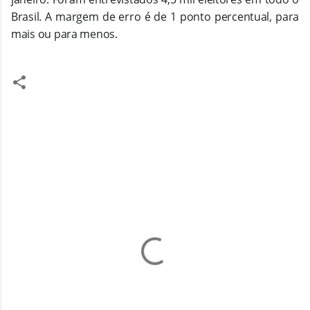
Brasil. A margem de erro é de 1 ponto percentual, para
mais ou para menos.
C
o
m
e
n
t
á
r
i
o
s