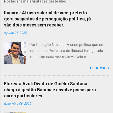
Postagens mais visitadas deste blog
Ibicaraí: Atraso salarial de vice-prefeito
gera suspeitas de perseguição política, já
são dois meses sem receber.
agosto 01, 2025
Por Redação Novaes A crise política que se
instalou na Prefeitura de Ibicaraí tem gerado
impactos cada vez mais visíveis e
preocupantes. Em meio a um clima de
LEIA MAIS
instabilidade e disputas internas, o vice-prefeito
Jonathas Soares completa dois meses sem
receber seus vencimentos, acendendo um
Floresta Azul: Dívida de Gicélia Santana
alerta sobre possíveis atos de perseguição
chega à gestão Bambu e envolve pneus para
política dentro da própria administração
caros particulares
municipal. O cenário de tensão entre a prefeita
dezembro 08, 2025
Monalisa Tavares e seu vice já não é segredo
para a população. O que começou como um