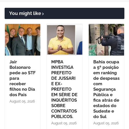
You might like
Jair
MPBA
Bahia ocupa
Bolsonaro
INVESTIGA
a 5ª posição
pede ao STF
PREFEITO
em ranking
para
DE JUSSARI
de despesas
receber
E EX-
com
filhos no Dia
PREFEITO
Segurança
dos Pais
EM SÉRIE DE
Pública e
INQUÉRITOS
fica atrás de
August 05, 2026
SOBRE
estados do
CONTRATOS
Sudeste e
PÚBLICOS.
do Sul
August 05, 2026
August 05, 2026