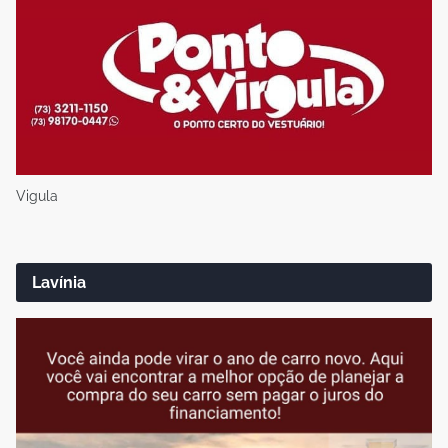
Vigula
Lavínia