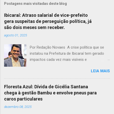
Postagens mais visitadas deste blog
Ibicaraí: Atraso salarial de vice-prefeito
gera suspeitas de perseguição política, já
são dois meses sem receber.
agosto 01, 2025
Por Redação Novaes A crise política que se
instalou na Prefeitura de Ibicaraí tem gerado
impactos cada vez mais visíveis e
preocupantes. Em meio a um clima de
LEIA MAIS
instabilidade e disputas internas, o vice-prefeito
Jonathas Soares completa dois meses sem
receber seus vencimentos, acendendo um
Floresta Azul: Dívida de Gicélia Santana
alerta sobre possíveis atos de perseguição
chega à gestão Bambu e envolve pneus para
política dentro da própria administração
caros particulares
municipal. O cenário de tensão entre a prefeita
dezembro 08, 2025
Monalisa Tavares e seu vice já não é segredo