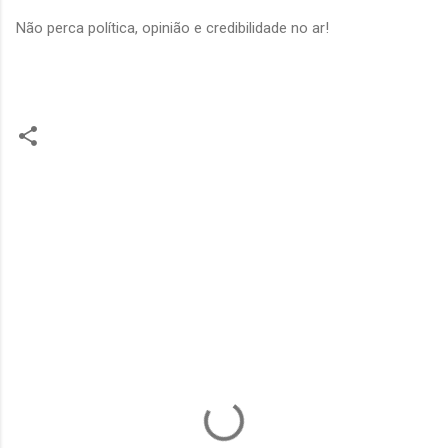
Não perca política, opinião e credibilidade no ar!
C
o
m
e
n
t
á
r
i
o