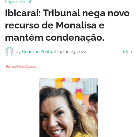
Página inicial
Ibicaraí: Tribunal nega novo
recurso de Monalisa e
mantém condenação.
by
Conexão Pontual
•
julho 23, 2024
0
Por José Nilton Calazans