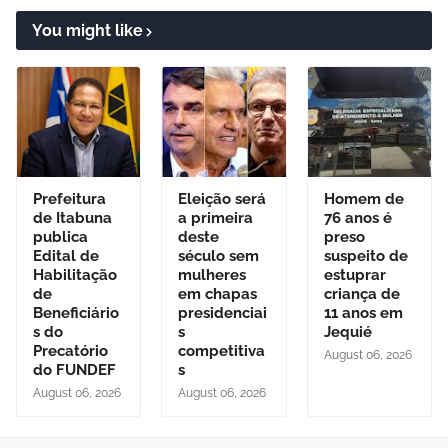
You might like
Prefeitura
Eleição será
Homem de
de Itabuna
a primeira
76 anos é
publica
deste
preso
Edital de
século sem
suspeito de
Habilitação
mulheres
estuprar
de
em chapas
criança de
Beneficiário
presidenciai
11 anos em
s do
s
Jequié
Precatório
competitiva
August 06, 2026
do FUNDEF
s
August 06, 2026
August 06, 2026