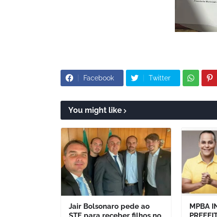
Facebook
Twitter
You might like
Jair Bolsonaro pede ao
MPBA I
STF para receber filhos no
PREFEI