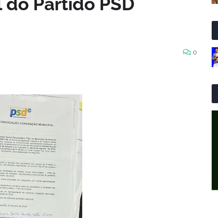
l do Partido PSD
0