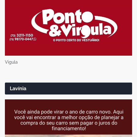
Vigula
Lavínia