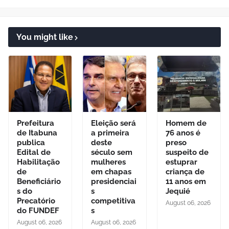
You might like
Prefeitura
Eleição será
Homem de
de Itabuna
a primeira
76 anos é
publica
deste
preso
Edital de
século sem
suspeito de
Habilitação
mulheres
estuprar
de
em chapas
criança de
Beneficiário
presidenciai
11 anos em
s do
s
Jequié
Precatório
competitiva
August 06, 2026
do FUNDEF
s
August 06, 2026
August 06, 2026