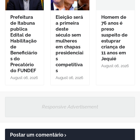
Prefeitura
Eleição será
Homem de
de Itabuna
a primeira
76 anos é
publica
deste
preso
Edital de
século sem
suspeito de
Habilitação
mulheres
estuprar
de
em chapas
criança de
Beneficiário
presidenciai
11 anos em
s do
s
Jequié
Precatório
competitiva
August 06, 2026
do FUNDEF
s
August 06, 2026
August 06, 2026
Responsive Advertisement
Postar um comentário