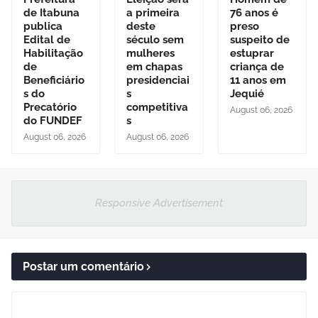
de Itabuna
a primeira
76 anos é
publica
deste
preso
Edital de
século sem
suspeito de
Habilitação
mulheres
estuprar
de
em chapas
criança de
Beneficiário
presidenciai
11 anos em
s do
s
Jequié
Precatório
competitiva
August 06, 2026
do FUNDEF
s
August 06, 2026
August 06, 2026
Responsive Advertisement
Postar um comentário