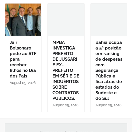
Jair
MPBA
Bahia ocupa
Bolsonaro
INVESTIGA
a 5ª posição
pede ao STF
PREFEITO
em ranking
para
DE JUSSARI
de despesas
receber
E EX-
com
filhos no Dia
PREFEITO
Segurança
dos Pais
EM SÉRIE DE
Pública e
INQUÉRITOS
fica atrás de
August 05, 2026
SOBRE
estados do
CONTRATOS
Sudeste e
PÚBLICOS.
do Sul
August 05, 2026
August 05, 2026