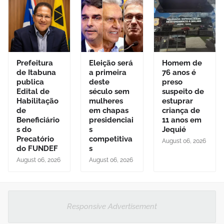
Prefeitura
Eleição será
Homem de
de Itabuna
a primeira
76 anos é
publica
deste
preso
Edital de
século sem
suspeito de
Habilitação
mulheres
estuprar
de
em chapas
criança de
Beneficiário
presidenciai
11 anos em
s do
s
Jequié
Precatório
competitiva
August 06, 2026
do FUNDEF
s
August 06, 2026
August 06, 2026
Responsive Advertisement