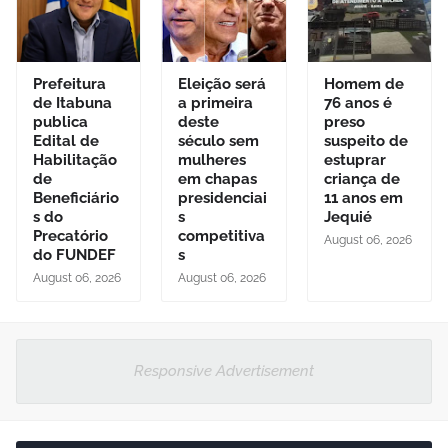
Prefeitura
Eleição será
Homem de
de Itabuna
a primeira
76 anos é
publica
deste
preso
Edital de
século sem
suspeito de
Habilitação
mulheres
estuprar
de
em chapas
criança de
Beneficiário
presidenciai
11 anos em
s do
s
Jequié
Precatório
competitiva
August 06, 2026
do FUNDEF
s
August 06, 2026
August 06, 2026
Responsive Advertisement