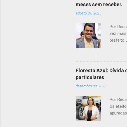
meses sem receber.
agosto 01, 2025
Por Redaç
vez mais 
prefeito
sobre pos
tensão e
como um 
Monalisa
Floresta Azul: Dívida
em relaçã
particulares
relacion
dezembro 08, 2025
para o n
ver c...
Por Reda
os efeit
apuradas
destinado
sido pag