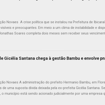
ão Novaes A crise política que se instalou na Prefeitura de Ibicar
visíveis e preocupantes. Em meio a um clima de instabilidade e dispu
 Jonathas Soares completa dois meses sem receber seus vencimen
síveis atos de perseguição política dentro da própria administração
ntre a prefeita Monalisa Tavares e seu vice já não é segredo para 
distanciamento político se transformou em uma verdadeira ruptura i
 Tavares, segundo fontes próximas à gestão, tem adotado uma post
 de Gicélia Santana chega à gestão Bambu e envolve p
o ao vice-prefeito, e o atraso salarial pode ser reflexo direto dess
amento entre ambos. Embora a Prefeitura ainda não tenha apresentad
ão pagamento do salário de Jonathas Soares, o contexto indica que
ção Novaes A administração do prefeito Hermanio Bambu, em Flore
os de uma suposta dívida deixada pela ex-prefeita Gicélia Santana.
, o município está sendo acionado judicialmente por uma empresa q
s à frota de veículos particulares da família de Gicélia, no ano de 20
o pela ex-gestão, corresponde à Nota Fiscal nº 1553641, vinculada 