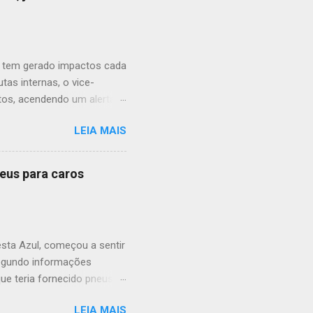
aí tem gerado impactos cada
tas internas, o vice-
tos, acendendo um alerta
 municipal. O cenário de
LEIA MAIS
a população. O que começou
nstitucional. A prefeita
ura cada vez mais hostil
neus para caros
a deterioração no
o uma justificativa pública
 a medida pode ter mais a
sta Azul, começou a sentir
 Segundo informações
ue teria fornecido pneus
24. O débito, que não teria
LEIA MAIS
ao contrato 020/2024, no