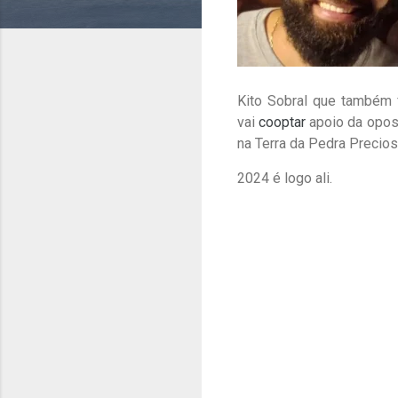
Kito Sobral que também 
vai
cooptar
apoio da oposi
na Terra da Pedra Precios
2024 é logo ali.
C
o
m
e
n