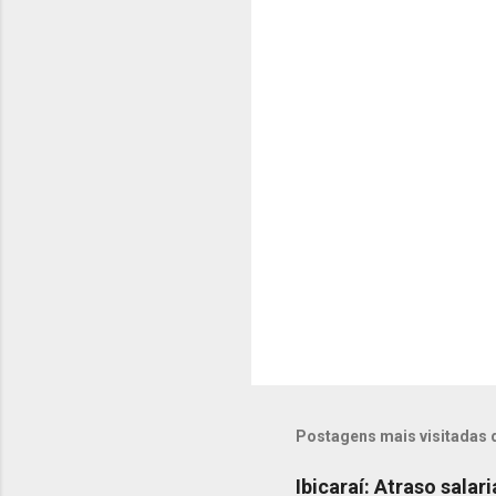
t
á
r
i
o
s
Postagens mais visitadas 
Ibicaraí: Atraso salar