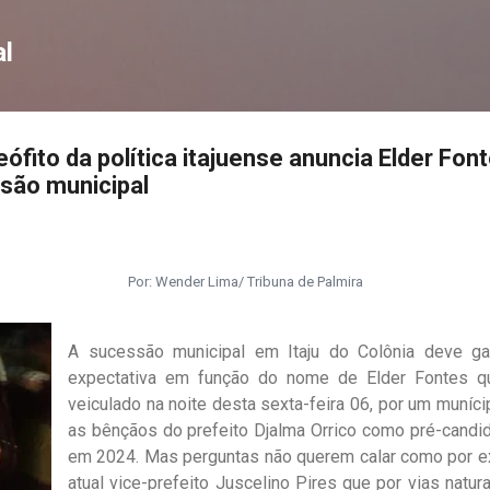
Pular para o conteúdo principal
l
neófito da política itajuense anuncia Elder Fo
são municipal
Por: Wender Lima/ Tribuna de Palmira
A sucessão municipal em Itaju do Colônia deve ga
expectativa em função do nome de Elder Fontes 
veiculado na noite desta sexta-feira 06, por um munícip
as bênçãos do prefeito Djalma Orrico como pré-candi
em 2024. Mas perguntas não querem calar como por ex
atual vice-prefeito Juscelino Pires que por vias natu