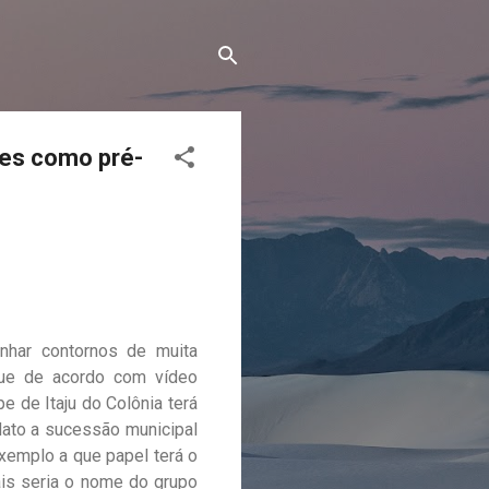
ntes como pré-
nhar contornos de muita
que de acordo com vídeo
e de Itaju do Colônia terá
dato a sucessão municipal
emplo a que papel terá o
rais seria o nome do grupo